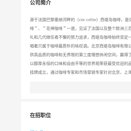
公司简介
源于法国巴黎塞纳河畔的（cite coffee）西堤岛
啡＂、＂花神咖啡＂一道，见证了法国以及整个欧洲三
礼和几代继任者不懈的努力追求，西堤岛咖啡始终坚定
唱着只属于咖啡最质朴的咏叹调。北京西堤岛咖啡有限
供高品质的咖啡和无界限的第三度理想休闲空间，赢得
以醇厚永恒的口味和自由平等的世界观荣获最受欢迎的品牌之
挂牌成立，通过咖啡专家和市场营销专家针对北京、上
北京作为西堤岛咖啡的市场开拓起点，并2004年初，
咖啡、纯正新鲜烤制的各式糕点以及纯正可口的西式简
为中国消费者喜爱和信赖的咖啡品牌。截止至2007年2
合作店8家、区域旗舰店15家。2005年西堤岛咖啡已
在招职位
学管理手段对中国市场进行全新的系统整合，打造包括
利模式实行健康稳定的连锁经营服务，以顾客理想满意