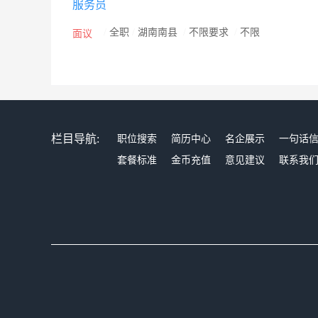
服务员
现代企业形象出现在中国市场的大舞台上。2006年，
先在中央电视台1、2、3、4、5套节目中推出系列强
/
全职
/
湖南南县
/
不限要求
/
不限
面议
营销等方式和手段，提升西堤岛品牌的知名度和美誉度，
作为西堤岛咖啡品牌推广创新年，西堤岛咖啡高扬“中国
族、亲近平民”的基础之上推陈出新，弘扬西堤岛咖啡
“西餐中吃，中餐西化，中西合璧”的经营理念，力求与
打造名牌！”的高档商务咖啡之途，同时秉承西堤岛咖
栏目导航:
职位搜索
简历中心
名企展示
一句话
过统一标准流程调制，倾注西堤岛咖啡人爱心的香浓纯
套餐标准
金币充值
意见建议
联系我
化理念，继续坚持属于自己的价值观和世界观，恪守“诚
主流。毕竟，三百年来，我们周围的伙伴是那样的快乐
已足够璀璨。