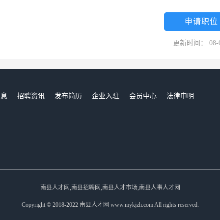
作为西堤岛咖啡品牌建设年，西堤岛咖啡准确地运用了品牌战术和战略，率
势品牌广告，不断提高广告资源投放的准确性，同时充分借助新闻公关和事件
申请职位
使西堤岛咖啡品牌形象成为推动企业持续发展的最持久动力。2007年，
更新时间： 08-
新型高档商务休闲咖啡”的旗帜，以“三个服务”为基础，在原有“相约贵
的创新饮食新文化，在保证原汁原味的法式风格上，结合中国国情，提倡
西堤岛咖啡的所有员工，一起携手迈向西堤岛咖啡“推荐名品！服务名流！
啡文化和西堤岛咖啡标准，为各阶层的商务人士，奉献一杯来自西堤岛，经
信息
招聘资讯
发布简历
企业入驻
会员中心
法律申明
正咖啡。西堤岛咖啡始终如一遵循＂自由、平等、世界无界限＂的咖啡文
们
信，创新，高效”的企业精神，积极倡导“执行，学习，团队”的企业文化
和幸福！在西堤岛，为我们的顾客用心冲泡一杯咖啡，那心灵相通的眼神
南县人才网,南县招聘网,南县人才市场,南县人事人才网
Copyright © 2018-2022 南县人才网 www.mykjzh.com All rights reserved.