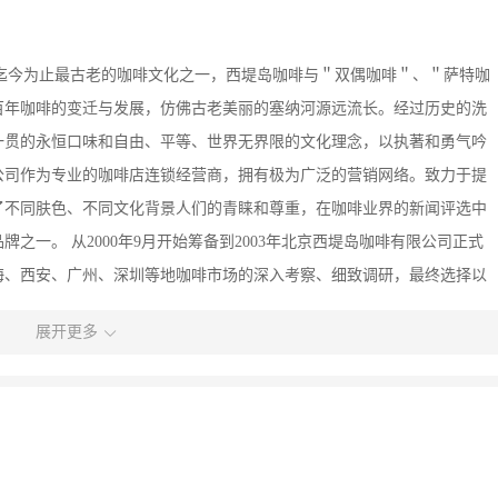
咖啡，是迄今为止最古老的咖啡文化之一，西堤岛咖啡与＂双偶咖啡＂、＂萨特咖
百年咖啡的变迁与发展，仿佛古老美丽的塞纳河源远流长。经过历史的洗
一贯的永恒口味和自由、平等、世界无界限的文化理念，以执著和勇气吟
公司作为专业的咖啡店连锁经营商，拥有极为广泛的营销网络。致力于提
了不同肤色、不同文化背景人们的青睐和尊重，在咖啡业界的新闻评选中
一。 从2000年9月开始筹备到2003年北京西堤岛咖啡有限公司正式
海、西安、广州、深圳等地咖啡市场的深入考察、细致调研，最终选择以
在北京开设第一家颇具规模的西堤岛咖啡店，为本地顾客提供精美的西堤岛
展开更多
餐。经过对纯正法式经典与东方传统文化的系统整合，西堤岛咖啡已经成
月，西堤岛咖啡连锁店在中国地区的总数量已达180多家，其中直营店5家、
完成在中国市场的初期战略布局，北京西堤岛咖啡有限公司以强大的资金和科
产品、品牌、资金、管理、渠道和规则等在内的核心竞争力，以科学的赢
度为基本目标，全面展开专业化、标准化和模式化的营销提升，以崭新的