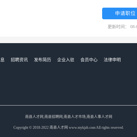
生产线。该项目在2015年实现全面投产，产品成功应用于长沙梅溪湖、
、新印象台湖森林公园、上海广富林遗址公园、天津于家堡金融中心、山
申请职位
唐山植物园、昆明石林别墅等城市高端建筑和形象工程。当前随着低炭环
更新时间： 08-
展初期和竹材自身独有的“两型”特性，推向市场即倍受具战略眼光投资
市场发展空间无限。2017年5月，公司“桃花江”牌户外竹材依靠业内竞
旅游集团“中国海南海花岛项目”签约供应商。公司股票估值也不断获得
公司股票交易均价已经达到24元/股。公司已实现建成省内规模最大、技
信息
招聘资讯
发布简历
企业入驻
会员中心
法律申明
战略目标是在自产高品质、低成本竹材的基础上，计划未来五年，向两个
们
全球推广，成为全球最大的户外竹材研发和生产基地；另一方面竹集成材
日用品等竹子产品，组成泛竹居设计、生产、研发和销售的产业集群，通
产值5亿元。两个系列产品的发展整体实现年销售15亿元，年税收2000
南县人才网,南县招聘网,南县人才市场,南县人事人才网
Copyright © 2018-2022 南县人才网 www.mykjzh.com All rights reserved.