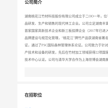
公司简介
湖南桃花江竹材科技股份有限公司成立于二OO一年，位
品研发、生产和销售的现代林工企业。公司立足湖南丰富
首家国家高新技术企业和新三板挂牌企业（2017年已
品牌建设与规范化管理，“桃花江”牌竹产品获湖南省著
证，通过了FSC国际森林管理体系论证。公司致力于针
产技术和设备的研发，先后在竹材加工领域获得22项国家
技术中心认证。公司与清华大学合作为上海世博会湖南展
南省委授予参与上海世博会二等功；与中南林业科技大学
目，获国家梁希林业科学技术贰等奖，研发应用的“竹材
而进行研发所取得的突破性科研成果，该生产技术大幅
作为结构材最优良的天然材料，被称为“植物钢铁”，具
在招职位
广泛替代名贵木材实现“以竹代木”，现已全面向应用于
公司处于最佳发展时期，为抢占市场发展先机，公司积极引