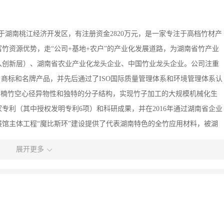
于湖南桃江经济开发区，有注册资金2820万元，是一家专注于高档竹材产
竹资源优势，走“公司+基地+农户”的产业化发展道路，为湖南省竹产业
进入创新层）、湖南省农业产业化龙头企业、中国竹业龙头企业。公司注重
名商标和名牌产品，并先后通过了ISO国际质量管理体系和环境管理体系认
对楠竹空心径异物性和独特的分子结构，实现竹子加工的大规模机械化生
专利（其中授权发明专利6项）和科研成果，并在2016年通过湖南省企业
馆主体工程“魔比斯环”建设提供了代表湖南特色的全竹应用材料，被湖
共同承担了湖南省科技重大专项“竹材深加工关键技术研究与示范”项
展开更多
重组”和“高炭防腐”生产技术，是中国竹产业近十年来专门针对竹子特性
提高了竹材利用率、产品附加值和生产机械化程度。生产的竹材是植物中
绿色环保，力学性能优良，资源可再生、废弃可自由降解等天然特性，能
建筑、装饰、地板、家具、日用等各领域方向发展。经过十七年的积累，
资引智，从2014年起，在牛潭河工业园新征用地52亩，全面应用高炭