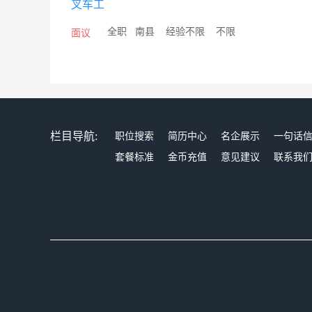
叉车工
防腐等企业自主发明专利技术和设备，新建户外防腐竹材
松雅湖湿地公园、北京前门大栅栏商街、融达国际广场
/
全职
/
南县
/
经验不限
/
不限
面议
东济南大剧院、郑州正弘中央公园、武汉水果湖栈道、
保新材需求和绿色建筑产业发展，竹产业以尚处新技术发
者和有着生态环境意识责任与别致品味的客用户青睐，全球
争领先和高炭防腐发明核心技术优势，一举竞标成为恒大
释放与提升，在全国中小企业股份转让系统中显示，目前
栏目导航:
职位搜索
简历中心
名企展示
一句话
术最先进的竹材加工企业第一发展战略目标。公司第二
套餐标准
金币充值
意见建议
联系我
方向快速发展：一方面扩大户外防腐竹材产能，产品向
生产向下游延伸，生产竹地板、竹家具、竹装饰材、竹
过线上线下向全球推广竹居装饰设计和销售竹产品，达到年
万元，成为全球竹业龙头企业。