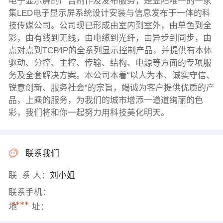
电子显示屏的广告制作及发布服务，是益阳唯一的一家
集LED电子显示屏系统设计安装与信息发布于一体的科
技传媒公司。公司现已形成由室内到室外，由单色到全
彩，由有线到无线，由电缆到光纤，由异步到同步，由
点对点到TCP∕IP的全系列显示控制产品，并提供有本体
驱动、分控、主控、传输、结构、电源等方面的专项服
务及全套解决方案。本公司本着“以人为本、诚实守信、
锐意创新、服务社会”的宗旨，竭诚为客户提供优质的产
品，上乘的服务，为我们的城市增添一道道绚丽的色
彩，我们将和你一起努力用科技美化明天。
联系我们
联 系 人：
刘小姐
联系手机：
****
地 址：